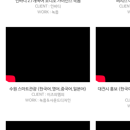
인바디 27개국어 오디오 가이던스 녹음
퍼시스 
CLIENT : 인바디
CLIE
WORK : 녹음
W
수원 스마트관광 (한국어,영어,중국어,일본어)
대전시 홍보 (한국
CLIENT : 이즈피엠피
WORK : 녹음&사운드디자인
CL
W